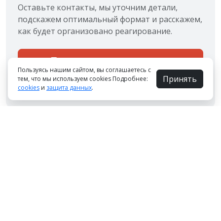
Оставьте контакты, мы уточним детали,
подскажем оптимальный формат и расскажем,
как будет организовано реагирование.
Получить консультацию
Пользуясь нашим сайтом, вы соглашаетесь с
Принять
тем, что мы используем cookies Подробнее:
Подбираем решение под задачу и бюджет, без
cookies
и
защита данных
.
навязанных услуг и лишнего оборудования.
Почему доверяют нам
Личная безопасность и быстрый выезд
группы реагирования